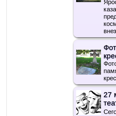
Яро
каз
пр
ко
вне
Фот
кре
Фот
пам
крес
27 
теа
Сег