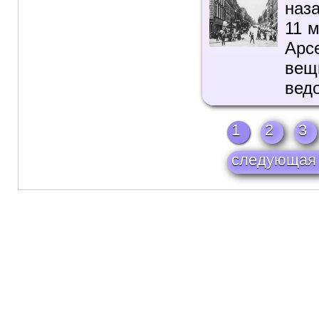
наз
11 
Арс
вещ
ведо
1
2
3
следующая 