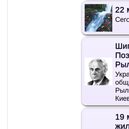
22 
Сег
Шип
Поэ
Рыл
Укр
общ
Рыл
Кие
19 
жил