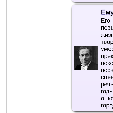
Ему
Его
пев
жиз
тво
уме
пре
пок
пос
сце
реч
год
о к
горо