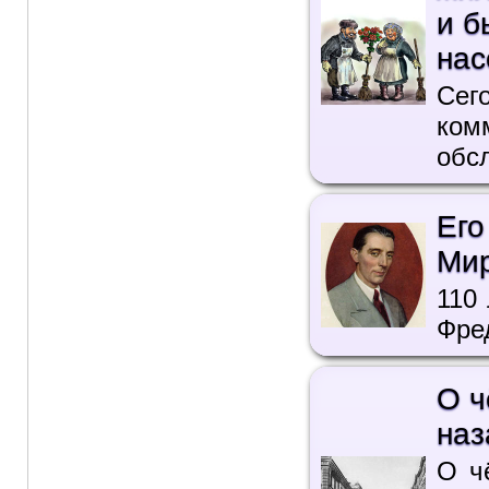
и б
нас
Сег
ком
обс
Его
Мир
110
Фре
О ч
наз
О ч