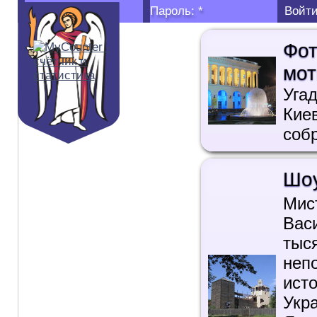
Логин:
*
Пароль:
*
Фот
мот
Уга
Кие
собр
Шоу
Мис
Вас
тыс
неп
ист
Укр