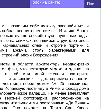
Поиск на сайте:
 мы позволим себе чуточку расслабиться и
 небольшое путешествие в… Италию. Благо,
 нельзя лучше способствуют чудесные виды,
нные на снимках: пенящиеся струи фонтанов,
я карнавальных огней и строгие портики с
глыми арками, столь характерными для
 строений эпохи Возрождения.
исты в области архитектуры неоднократно
тот факт, что некоторые уголки и здания на
ке в той или иной степени повторяют
е итальянские достопримечательности.
, лестница перед домом № 25 напоминает
ю Испанскую лестницу в Риме, а фасад дома
орентийское палаццо. Не менее впечатляет
а верхней фотографии, расположенное на
ежду итальянскими ресторанами «Да Винчи»
лон». Оно похоже на Театр Сан Карло,