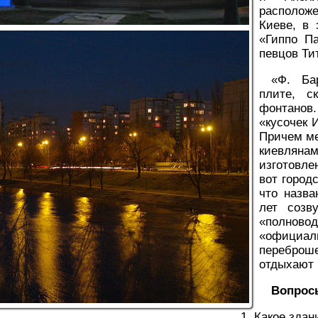
располож
Киеве, в 
«Гиппо Па
певцов Ти
«Ф. Ба
плите, с
фонтанов
«кусочек 
Причем ме
киевляна
изготовле
вот город
что назва
лет созв
«полновод
«официа
переброш
отдыхают 
Вопрос
Какое здан