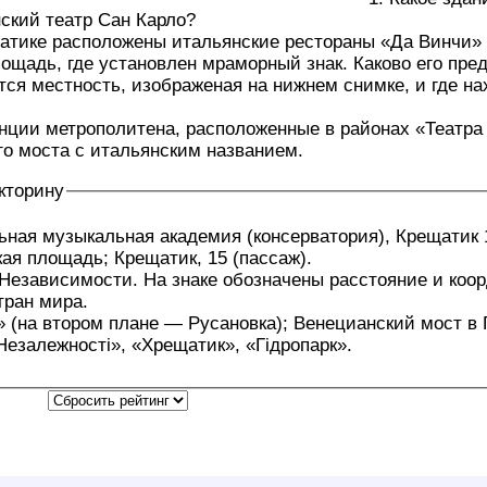
ский театр Сан Карло?
щатике расположены итальянские рестораны «Да Винчи»
ощадь, где установлен мраморный знак. Каково его пре
тся местность, изображеная на нижнем снимке, и где 
нции метрополитена, расположенные в районах «Театра
о моста с итальянским названием.
кторину
ная музыкальная академия (консерватория), Крещатик 
ая площадь; Крещатик, 15 (пассаж).
мости. На знаке обозначены расстояние и координаты до украинских областных центров и
тран мира.
 (на втором плане — Русановка); Венецианский мост в 
езалежності», «Хрещатик», «Гідропарк».