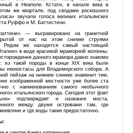
енный в Неаполе. Кстати, в начале века в
этом же квартале, под сводами роскошного
ласа» звучали голоса великих итальянских
тта Руффо и М. Баттистини.
раттини» — выгравировано на гранитной
крытой от нас на этом снимке струями
. Рядом же находится самый настоящий
Италии» в виде красивой мраморной колонны.
сторождение данного мрамора давно знакомо
м: из такой породы в конце XIX века были
ны иконостасы для Владимирского собора. А
ской пейзаж на нижнем снимке знаменит тем,
ние изображенной местности уже более ста
учно с наименованием самого необычного
ного» итальянского города. Сегодня этот факт
льно» подтверждает и название моста,
енного между двумя островами там, где
киевляне и где воды также предостаточно.
ы:
ие в центре Киева напоминает