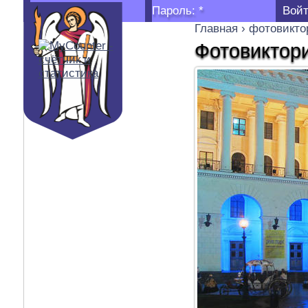
Логин:
*
Пароль:
*
Главная
›
фотовикто
Фотовиктори