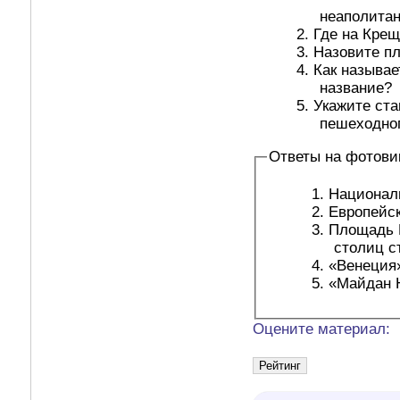
неаполитан
Где на Кре
Назовите пл
Как называе
название?
Укажите ста
пешеходног
Ответы на фотови
Националь
Европейск
Площадь Независи
столиц с
«Венеция»
«Майдан Н
Оцените материал: