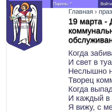
Логин:
*
Пароль:
*
Главная
›
пра
19 марта -
коммунальн
обслуживан
Когда забив
И свет в ту
Неслышно н
Творец ком
Когда выпад
И каждый в 
Я вижу, с м