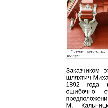
Фигуры крылатых 
рыцаря.
Заказчиком э
шляхтич Миха
1892 года 
ошибочно с
предполож
М. Кальниц