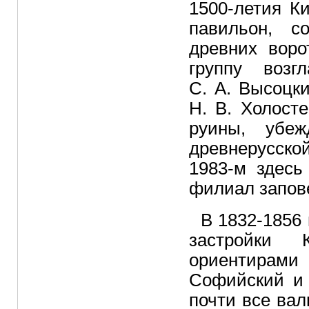
1500-летия К
павильон, с
древних воро
группу возг
С. А. Высоцк
Н. В. Холост
руины, убеж
древнерусско
1983-м здесь
филиал запов
В 1832-1856 
застройки 
ориентирам
Софийский и
почти все ва