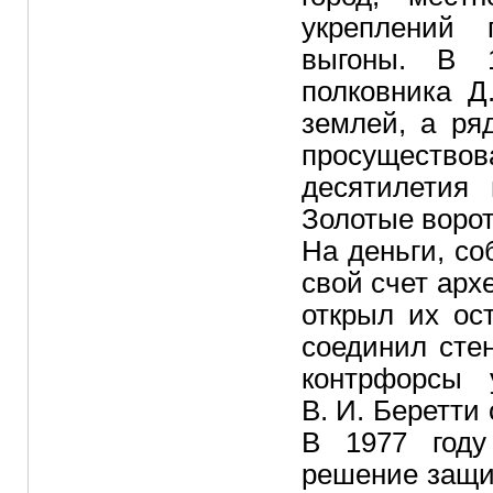
укреплений 
выгоны. В 1
полковника Д
землей, а ря
просуществ
десятилетия
Золотые ворот
На деньги, со
свой счет арх
открыл их ос
соединил сте
контрфорсы 
В. И. Беретти
В 1977 году
решение защит