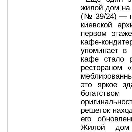
жилой дом на
(№ 39/24) — п
киевской ар
первом этаж
кафе-кондит
упоминает в 
кафе стало 
рестораном 
меблированны
это яркое з
богатство
оригинально
решеток наход
его обновле
Жилой дом 