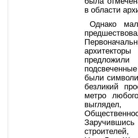
была отмечен
в области арх
Однако мал
предшествов
Первонача
архитекторы
предложил
подсвеченные
были символи
безликий про
метро любого
выглядел,
Обществен
Заручившись
строителе