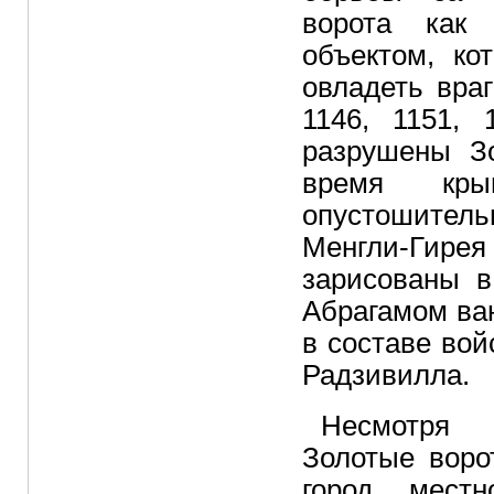
ворота как
объектом, ко
овладеть вра
1146, 1151, 
разрушены З
время крым
опустошител
Менгли-Гирея
зарисованы в
Абрагамом ва
в составе вой
Радзивилла.
Несмотря 
Золотые воро
город, мест