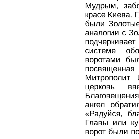
Мудрым, забо
красе Киева. 
были Золотые
аналогии с З
подчеркивае
системе об
воротами был
посвященн
Митрополит 
церковь в
Благовещения
ангел обрати
«Радуйся, бл
Главы или ку
ворот были по