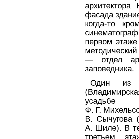
архитектора 
фасада здани
когда-то кр
синематограф
первом этаже
методический
— отдел арх
заповедника.
Один из 
(Владимирска
усадьбе 
Ф. Г. Михельс
B. Сычугова 
А. Шиле). В т
третьем эта