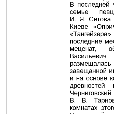
В последней 
семье певц
И. Я. Сетова
Киеве «Оприч
«Тангейзера
последние ме
меценат, о
Васильевич 
размещалась
завещанной и
и на основе 
древностей
Черниговск
В. В. Тарно
комнатах это