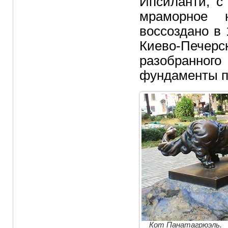
Ипсиланти, с
мраморное 
воссоздано в 
Киево-Пече
разобранно
фундаменты по
Кот Панатагрюэль.