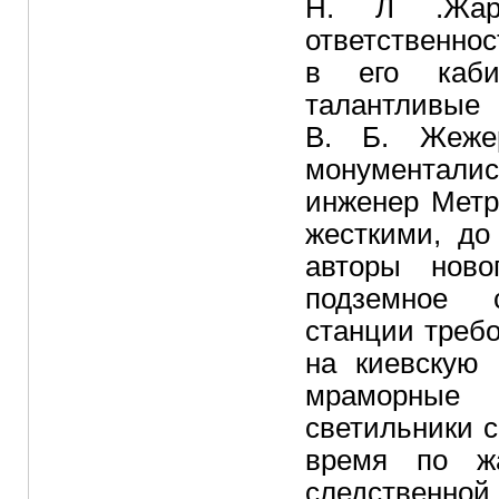
Н. Л .Жар
ответственно
в его каби
талантлив
В. Б. Жеже
монументали
инженер Метр
жесткими, до
авторы ново
подземное 
станции треб
на киевскую
мраморные 
светильники с
время по жа
следственной