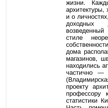
жизни. Каж
архитектуры,
и о личностях
доходных д
возведенный 
стиле неор
собственности
дома распола
магазинов, ш
находились ап
частично — 
(Владимирска
проекту архи
профессору 
статистики Ки
Часть помещ