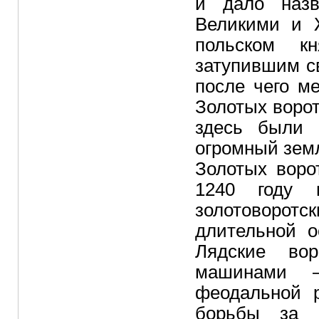
и дало назв
Великими и 
польском к
затупившим с
после чего м
Золотых ворот
здесь были 
огромный земл
Золотых воро
1240 году 
золотоворот
длительной о
Лядские вор
машинами 
феодальной р
борьбы за в