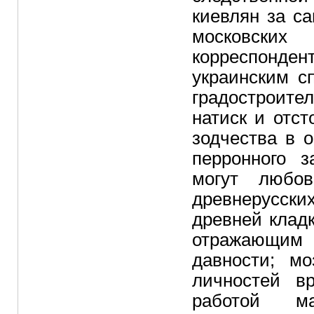
киевлян за с
московск
корреспонден
украинским с
градостроит
натиск и отс
зодчества в 
перронного 
могут любов
древнерусски
древней клад
отражающим 
давности; м
личностей в
работой мас