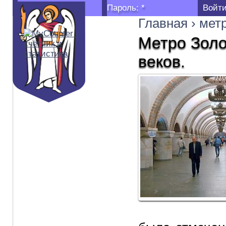
Логин:
*
Пароль:
*
Главная
›
мет
Метро Золо
веков.