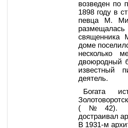
возведен по 
1898 году в с
певца М. Ми
размещала
священника 
доме поселилс
несколько м
двоюродный б
известный п
деятель.
Богата и
Золотоворотс
(№42). Пе
достраивал ар
В 1931-м архи