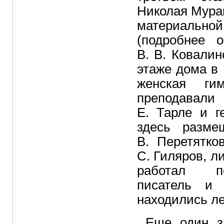
Николая Мура
материальн
(подробнее 
В. В. Ковали
этаже дома в 
женская ги
преподавал
Е. Тарле и г
здесь разме
В. Перетятко
С. Гиляров, л
работал пе
писатель и 
находились л
Еще один з