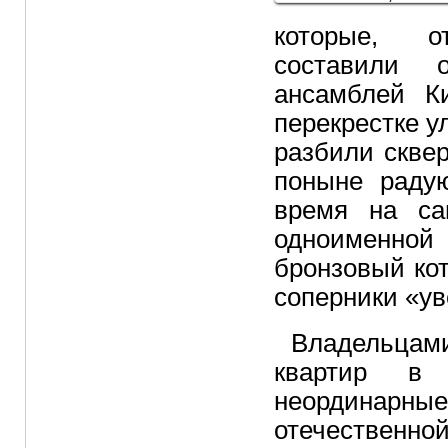
которые, о
составили 
ансамблей К
перекрестке 
разбили сквер
поныне раду
время на са
одноименно
бронзовый кот
соперники «ув
Владельцам
квартир в
неординар
отечественн