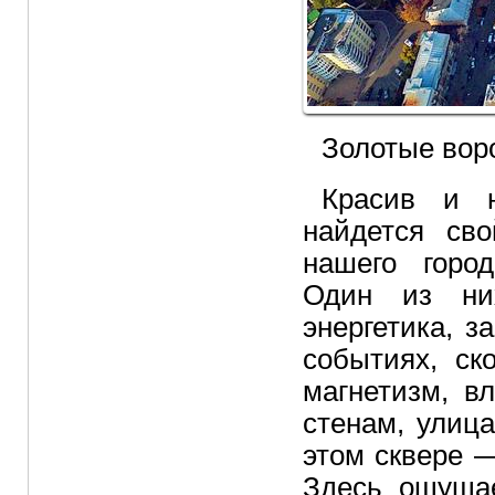
Золотые воро
Красив и 
найдется св
нашего горо
Один из ни
энергетика, 
событиях, ск
магнетизм, в
стенам, улиц
этом сквере 
Здесь ощущае