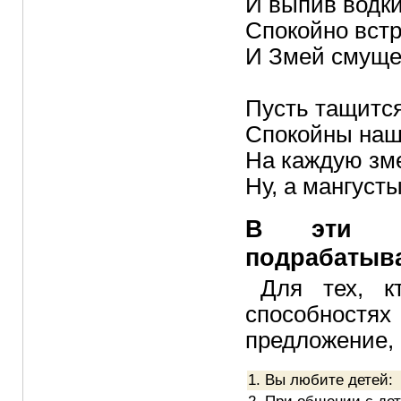
И выпив водки
Спокойно встр
И Змей смущен
Пусть тащится,
Спокойны наш
На каждую зме
Ну, а мангуст
В эти но
подрабатыва
Для тех, к
способностя
предложение
1. Вы любите детей: