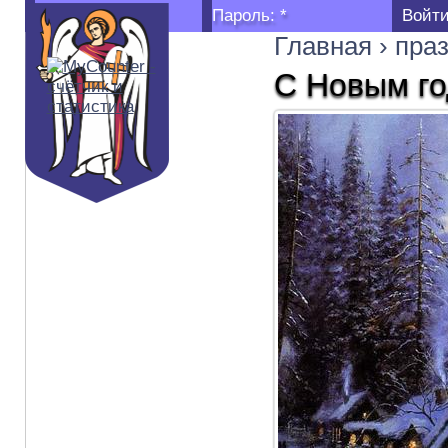
Логин:
*
Пароль:
*
Главная
›
пра
С Новым го