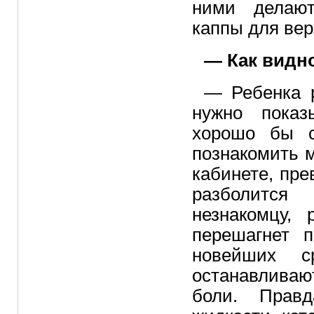
ними делают
каппы для вер
— Как видно
— Ребенка р
нужно показ
хорошо бы с
познакомить м
кабинете, прев
разболится
незнакомцу, 
перешагнет п
новейших с
останавлива
боли. Правд