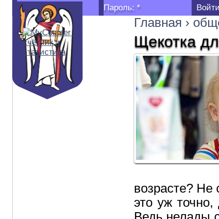
Логин:
*
Пароль:
*
Главная
›
общ
Щекотка дл
возрасте? Не 
это уж точно,
Ведь нелады с