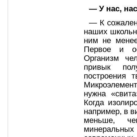
— У нас, на
— К сожален
наших школьн
ним не менее
Первое и о
Организм че
привык пол
построения т
Микроэлемент
нужна «свита
Когда изолир
например, в в
меньше, ч
минеральн