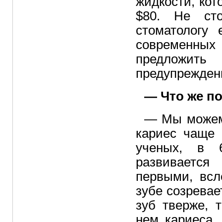
жидкости, кот
$80. Не сто
стоматологу
современны
предложить
предупрежден
— Что же п
— Мы можем 
кариес чаще 
ученых, в 
развивается
первыми, всл
зубе созревае
зуб тверже, 
нем кариеса.