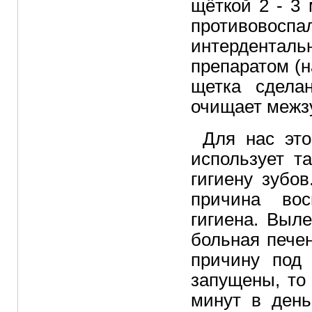
щёткой 2 - 3
противовосп
интерденталь
препаратом (
щетка сдела
очищает межз
Для нас эт
использует т
гигиену зубо
причина во
гигиена. Выле
больная пече
причину под 
запущены, то
минут в день