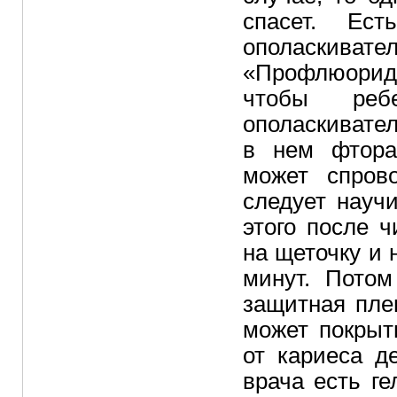
спасет. Ест
ополаскива
«Профлюорид
чтобы реб
ополаскивате
в нем фтора
может спров
следует науч
этого после 
на щеточку и 
минут. Потом
защитная пле
может покрыт
от кариеса д
врача есть г