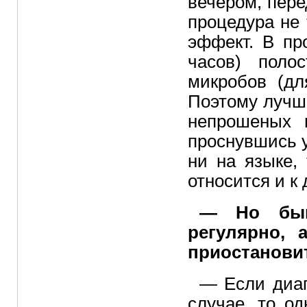
вечером, пере
процедура не 
эффект. В пр
часов) поло
микробов (дл
Поэтому лучш
непрошеных г
проснувшись у
ни на языке,
относится и к 
— Но быв
регулярно, 
приостановит
— Если диаг
случае, то о