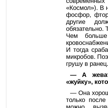
современных
«Космол»). В
фосфор, фтор
другие до
обязательно. 
Чем больше
кровоснабжен
И тогда сраб
микробов. Поэ
грушу в ранец
— А жеват
«жуйку», кот
— Она хорош
только после
можно вызв