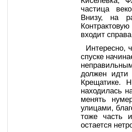
Киселёвка, 
частица веко
Внизу, на р
Контрактову
входит справа
Интересно, 
спуске начинае
неправильным
должен идти 
Крещатике. 
находилась н
менять нуме
улицами, бла
тоже часть и
остается нетр