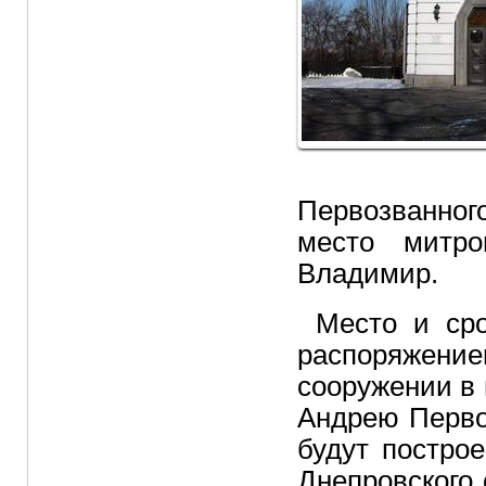
Первозванног
место митро
Владимир.
Место и ср
распоряжение
сооружении в 
Андрею Перво
будут постро
Днепровского 