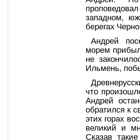
проповедова
западном, юж
берегах Черно
Андрей пос
морем прибыл
не закончило
Ильмень, побы
Древнерусски
что произошло
Андрей остан
обратился к с
этих горах во
великий и мн
Сказав такие