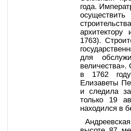
года. Императ
осуществит
строительс
архитектору
1763). Строи
государствен
для обслужи
величества». 
в 1762 году
Елизаветы Пе
и следила за
только 19 ав
находился в б
Андреевска
высоте 87 ме