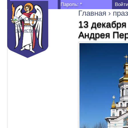
Логин:
*
Пароль:
*
Главная
›
пра
13 декабря
Андрея Пер