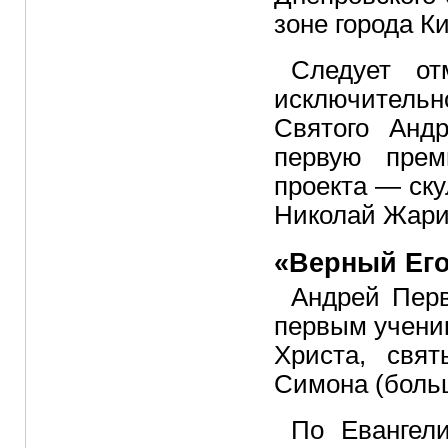
зоне города К
Следует от
исключитель
Святого Андр
первую прем
проекта — ск
Николай Жари
«Верный Его
Андрей Пер
первым учени
Христа, свя
Симона (больш
По Евангел