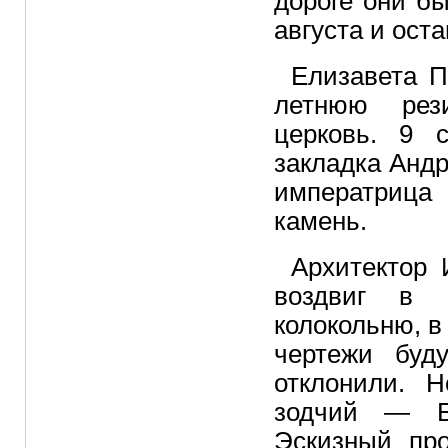
дороге они б
августа и ост
Елизавета П
летнюю рез
церковь. 9 с
закладка Анд
императрица
камень.
Архитектор 
воздвиг в 
колокольню, в
чертежи буд
отклонили. 
зодчий — Ба
Эскизный пр