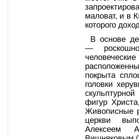
запроектиро
маловат, и в 
которого доход
В основе де
— роскошн
человечес
расположенны
покрыта спл
головки херу
скульптурной
фигур Христа
Живописные р
церкви вып
Алексеем А
Вишняковым (1