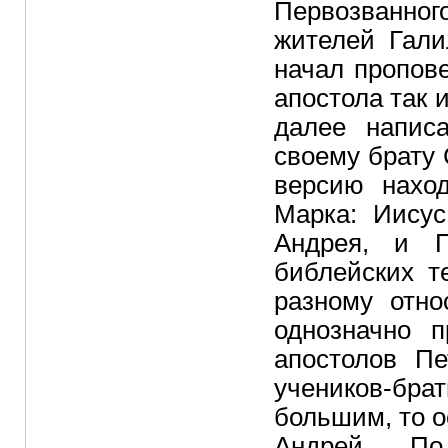
Первозванного
жителей Гали
начал пропов
апостола так 
далее напис
своему брату 
версию нахо
Марка: Иисус
Андрея, и П
библейских т
разному отно
однозначно 
апостолов Пе
учеников-бр
большим, то 
Андрей. По