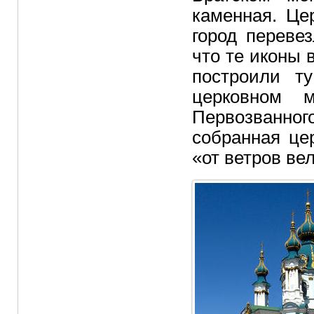
каменная. Це
город переве
что те иконы 
построили т
церковном 
Первозванно
собранная це
«от ветров ве