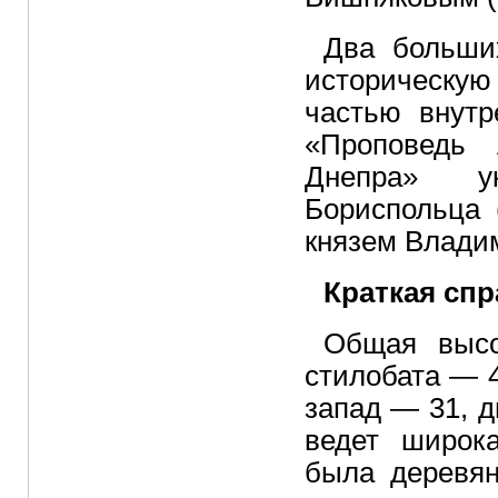
Два больши
историческу
частью внут
«Проповедь 
Днепра» ук
Бориспольца 
князем Влади
Краткая спр
Общая высо
стилобата — 4
запад — 31, д
ведет широк
была деревян