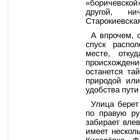
«боричевской
другой, ни
Старокиевская
А впрочем, 
спуск распо
месте, отку
происхождени
останется та
природой или
удобства пути
Улица берет
по правую ру
забирает влев
имеет нескол