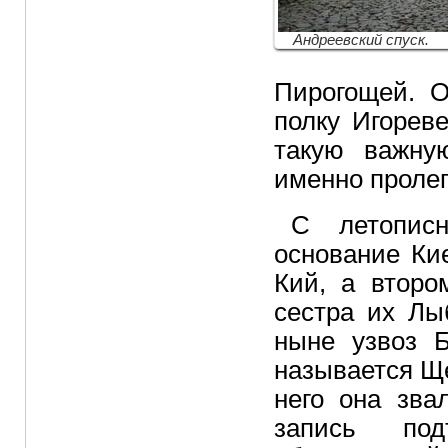
Андреевский спуск.
Пирогощей. О
полку Игорев
такую важну
именно пролег
С летопис
основание Ки
Кий, а втор
сестра их Лы
ныне узвоз Б
называется Ще
него она зва
запись под