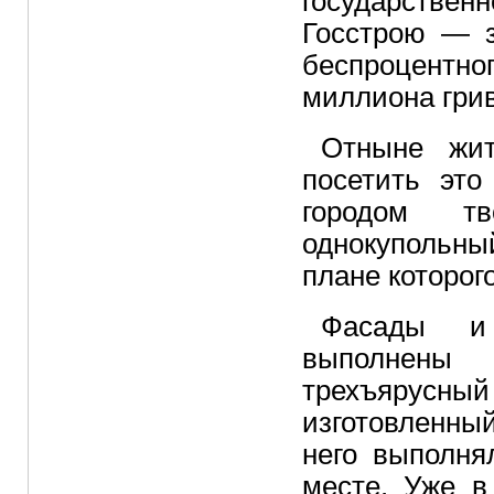
государстве
Госстрою — з
беспроцентн
миллиона грив
Отныне жит
посетить это
городом т
однокупольны
плане которог
Фасады и 
выполнены
трехъярусны
изготовленный
него выполня
месте. Уже в