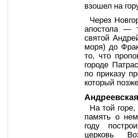
взошел на гору
Через Новгор
апостола — 
святой Андре
моря) до Фрак
то, что проп
городе Патра
по приказу пр
который позже
Андреевская
На той горе,
память о нем
году постро
церковь В