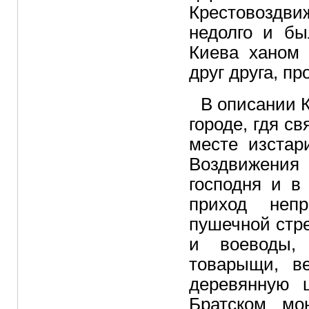
Крестовоздв
недолго и бы
Киева ханом 
друг друга, п
В описании К
городе, гдя св
месте изстар
Воздвижения
господня и в
приход непр
пушечной стр
и воеводы,
товарыщи, в
деревянную ц
Братском мо