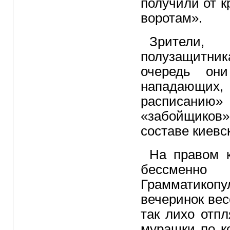
получили от к
воротам».
Зрители, 
полузащитник
очередь он
нападающих,
расписанию»
«забойщиков»
составе киевс
На правом 
бессменно
Грамматикопу
вечеринок вес
так лихо отпл
мурашки по к