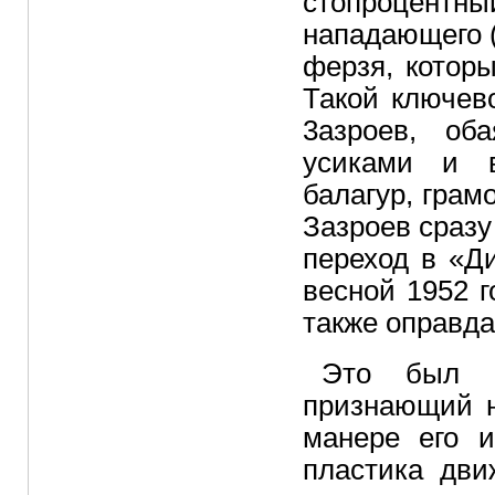
стопроцентны
нападающего 
ферзя, которы
Такой ключев
3азроев, об
усиками и в
балагур, гра
Зазроев сразу
переход в «Д
весной 1952 
также оправда
Это был н
признающий н
манере его 
пластика дви