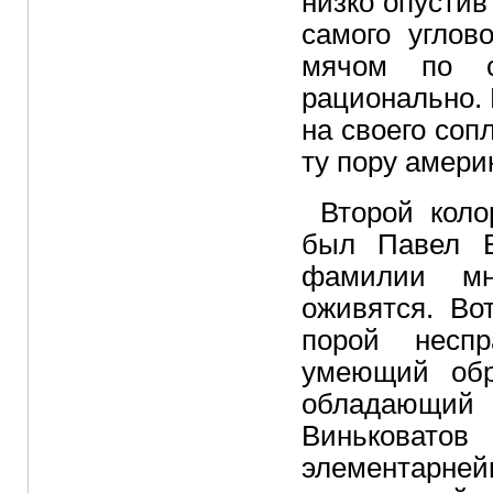
низко опустив
самого углов
мячом по 
рационально.
на своего со
ту пору амери
Второй кол
был Павел В
фамилии мн
оживятся. Во
порой неспр
умеющий обр
обладающи
Виньковатов
элементарнейш