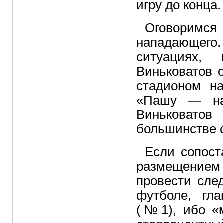
игру до конца.
Оговоримся
нападающего
ситуациях,
Виньковатов 
стадионом на
«Пашу — на 
Виньковатов
большинстве с
Если сопост
размещением 
провести сле
футболе, гл
(№1), ибо «м