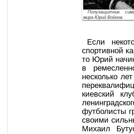
Полузащитник симв
мира Юрий Войнов.
Если некот
спортивной ка
то Юрий начи
в ремесленн
несколько лет
переквалифиц
киевский кл
ленинградско
футболисты г
своими сильн
Михаил Буту