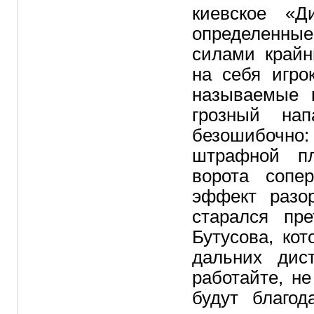
киевское «Д
определенны
силами крайн
на себя игро
называемые 
грозный нап
безошибочно:
штрафной пл
ворота сопе
эффект разо
старался пр
Бутусова, ко
дальних дист
работайте, н
будут благод