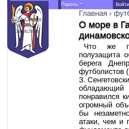
Логин:
*
Пароль:
*
Главная
›
фут
О море в Г
динамовско
Что же пр
полузащита о
берега Днеп
футболистов (
З. Сенгетовск
обладающий 
понравился к
огромный объ
бы незаметн
атаки, чем и 