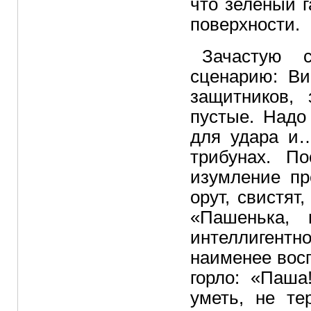
что зеленый 
поверхности.
Зачастую 
сценарию: Ви
защитников, 
пустые. Надо
для удара и…
трибунах. П
изумление пр
орут, свистят
«Пашенька, 
интеллигентн
наименее восп
горло: «Паша
уметь, не те