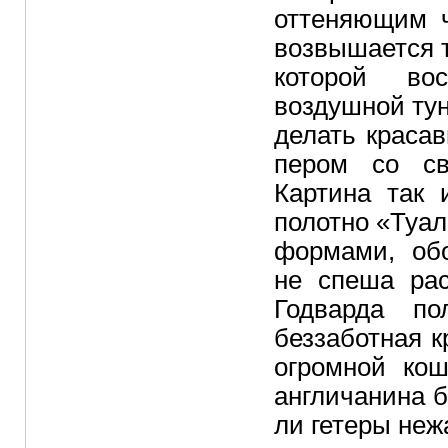
оттеняющим ч
возвышается 
которой во
воздушной тун
делать краса
пером со с
Картина так
полотно «Туа
формами, об
не спеша рас
Годварда п
беззаботная к
огромной кош
англичанина б
ли гетеры неж