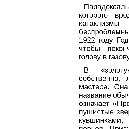
Парадоксал
которого вр
катаклизмы
беспроблемны
1922 году Го
чтобы покон
голову в газов
В «золот
собственно, 
мастера. Она
название обыч
означает «Пр
пушистые зве
кувшинками,
перьев. Прис