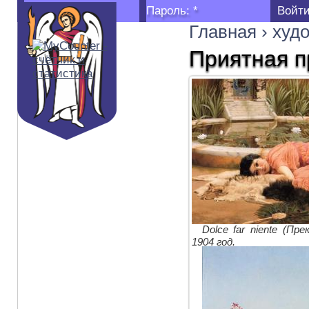
Логин:
*
Пароль:
*
Главная
›
худ
Приятная п
Dolce far niente (Пр
1904 год.