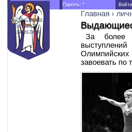
Логин:
*
Пароль:
*
Главная
›
лич
Выдающиес
За более 
выступлени
Олимпийских 
завоевать по 