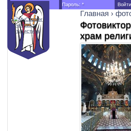
Логин:
*
Пароль:
*
Главная
›
фот
Фотовиктор
храм религ