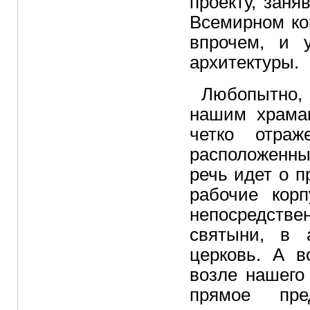
проекту, зан
Всемирном кон
впрочем, и 
архитектуры.
Любопытно,
нашим храмам
четко отраж
расположенны
речь идет о п
рабочие кор
непосредстве
святыни, в 
церковь. А в
возле нашего
прямое пред