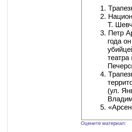
Трапез
Национ
Т. Шев
Петр А
года о
убийце
театра
Печерс
Трапез
террит
(ул. Ян
Владим
«Арсен
Оцените материал: